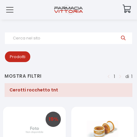
Cerca nel sito
Prodotti
MOSTRA FILTRI
1
di
1
Cerotti rocchetto tnt
19
%