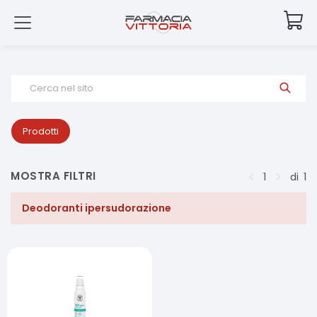
Cerca nel sito
Prodotti
MOSTRA FILTRI
1
di
1
Deodoranti ipersudorazione