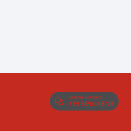
Assistenza Clienti
+39
3891746726