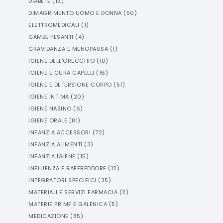
DIABETE
(
13
)
DIMAGRIMENTO UOMO E DONNA
(
50
)
ELETTROMEDICALI
(
1
)
GAMBE PESANTI
(
4
)
GRAVIDANZA E MENOPAUSA
(
1
)
IGIENE DELL'ORECCHIO
(
10
)
IGIENE E CURA CAPELLI
(
16
)
IGIENE E DETERSIONE CORPO
(
51
)
IGIENE INTIMA
(
20
)
IGIENE NASINO
(
6
)
IGIENE ORALE
(
81
)
INFANZIA ACCESSORI
(
72
)
INFANZIA ALIMENTI
(
3
)
INFANZIA IGIENE
(
15
)
INFLUENZA E RAFFREDDORE
(
12
)
INTEGRATORI SPECIFICI
(
35
)
MATERIALI E SERVIZI FARMACIA
(
2
)
MATERIE PRIME E GALENICA
(
5
)
MEDICAZIONE
(
85
)