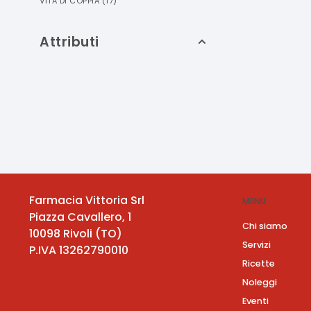
VITA DI COPPIA
(
17
)
Attributi
Farmacia Vittoria Srl
MENU
Piazza Cavallero, 1
Chi siamo
10098
Rivoli
(
TO
)
Servizi
P.IVA
13262790010
Ricette
Noleggi
Eventi