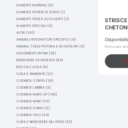
ALIMENTI NORMALI
(
8
)
ALIMENTI POVERI DI SODIO
(
1
)
ALIMENTI SENZA ZUCCHERO
(
2
)
STRISCE
ALIMENTI SPECIALI
(
9
)
CHETONU
ALTRI
(
291
)
PEZZI
Disponibil
ANIMALI INTEGRATORI SPECIFICI
(
9
)
ANIMALI TOELETTATURA E ACCESSORI
(
4
)
Prima era:
€
ASSORBENTI INTIMI
(
35
)
BENESSERE ED ENERGIA
(
69
)
VA
BOCCA E GOLA
(
9
)
CASA E AMBIENTE
(
21
)
COSMESI CORPO
(
29
)
COSMESI LABBRA
(
3
)
COSMESI MAKE UP
(
146
)
COSMESI MANI
(
33
)
COSMESI UOMO
(
2
)
COSMESI VISO
(
34
)
CURA E BENESSERE DEL PIEDE
(
35
)