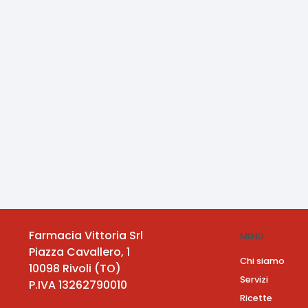
Farmacia Vittoria Srl
MENU
Piazza Cavallero, 1
Chi siamo
10098
Rivoli
(
TO
)
Servizi
P.IVA
13262790010
Ricette