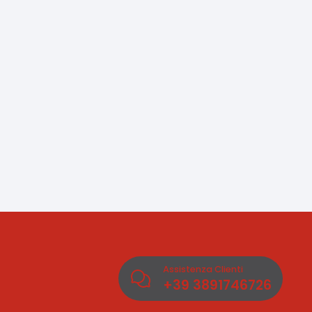
Assistenza Clienti
+39
3891746726