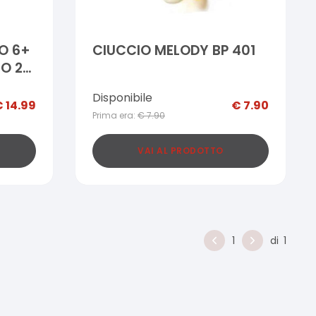
O 6+
CIUCCIO MELODY BP 401
RO 2
Disponibile
€
14.99
€
7.90
Prima era:
€
7.90
VAI AL PRODOTTO
1
di
1