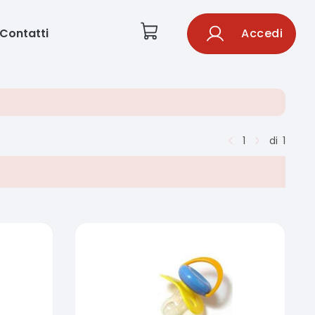
Contatti
Accedi
1
di
1