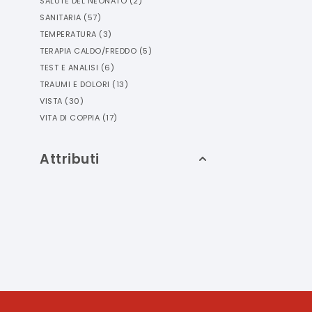
SALUTE DEL NEONATO
(
2
)
SANITARIA
(
57
)
TEMPERATURA
(
3
)
TERAPIA CALDO/FREDDO
(
5
)
TEST E ANALISI
(
6
)
TRAUMI E DOLORI
(
13
)
VISTA
(
30
)
VITA DI COPPIA
(
17
)
Attributi