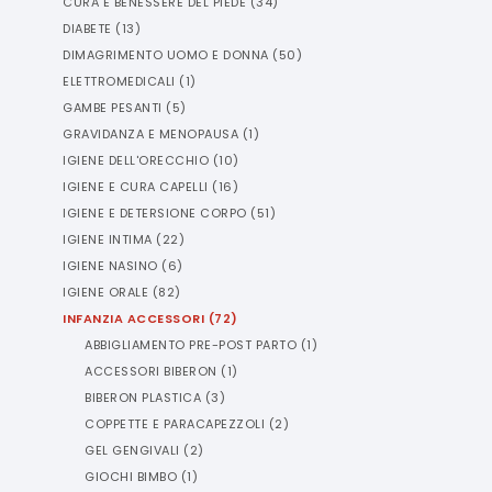
CURA E BENESSERE DEL PIEDE
(
34
)
DIABETE
(
13
)
DIMAGRIMENTO UOMO E DONNA
(
50
)
ELETTROMEDICALI
(
1
)
GAMBE PESANTI
(
5
)
GRAVIDANZA E MENOPAUSA
(
1
)
IGIENE DELL'ORECCHIO
(
10
)
IGIENE E CURA CAPELLI
(
16
)
IGIENE E DETERSIONE CORPO
(
51
)
IGIENE INTIMA
(
22
)
IGIENE NASINO
(
6
)
IGIENE ORALE
(
82
)
INFANZIA ACCESSORI
(
72
)
ABBIGLIAMENTO PRE-POST PARTO
(
1
)
ACCESSORI BIBERON
(
1
)
BIBERON PLASTICA
(
3
)
COPPETTE E PARACAPEZZOLI
(
2
)
GEL GENGIVALI
(
2
)
GIOCHI BIMBO
(
1
)