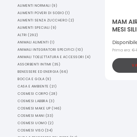
ALIMENTI NORMALI
(
9
)
ALIMENTI POVERI DI SODIO
(
1
)
ALIMENTI SENZA ZUCCHERO
(
2
)
MAM AIR
ALIMENTI SPECIALI
(
9
)
MESI SI
ALTRI
(
292
)
PEZZI
Disponibil
ANIMALI ALIMENTI
(
1
)
ANIMALI INTEGRATORI SPECIFICI
(
10
)
Prima era:
€
ANIMALI TOELETTATURA E ACCESSORI
(
4
)
ASSORBENTI INTIMI
(
35
)
VA
BENESSERE ED ENERGIA
(
66
)
BOCCA E GOLA
(
9
)
CASA E AMBIENTE
(
21
)
COSMESI CORPO
(
28
)
COSMESI LABBRA
(
3
)
COSMESI MAKE UP
(
146
)
COSMESI MANI
(
33
)
COSMESI UOMO
(
2
)
COSMESI VISO
(
34
)