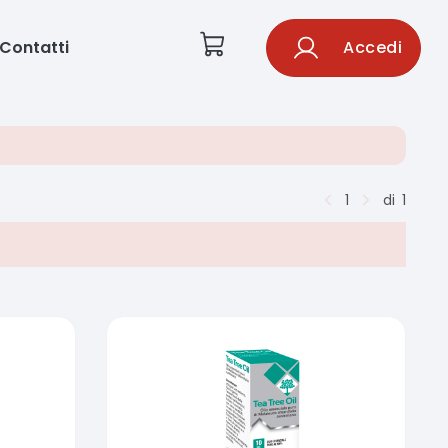
Contatti
Accedi
1
di
1