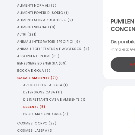
ALIMENTI NORMALI
(
8
)
ALIMENTI POVERI DI SODIO
(
1
)
ALIMENTI SENZA ZUCCHERO
(
2
)
PUMILEN
ALIMENTI SPECIALI
(
9
)
CONCEN
ALTRI
(
291
)
Disponibil
ANIMALI INTEGRATORI SPECIFICI
(
9
)
ANIMALI TOELETTATURA E ACCESSORI
(
4
)
Prima era:
€
ASSORBENTI INTIMI
(
35
)
BENESSERE ED ENERGIA
(
69
)
VA
BOCCA E GOLA
(
9
)
CASA E AMBIENTE
(
21
)
ARTICOLI PER LA CASA
(
1
)
DETERSIONE CASA
(
11
)
DISINFETTANTI CASA E AMBIENTE
(
1
)
ESSENZE
(
5
)
PROFUMAZIONE CASA
(
3
)
COSMESI CORPO
(
29
)
COSMESI LABBRA
(
3
)