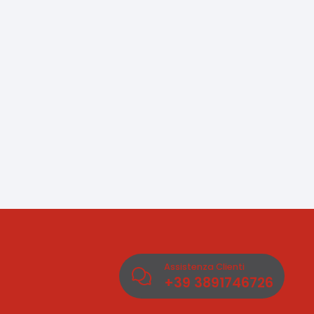
Assistenza Clienti
+39
3891746726