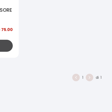
USORE
€
75.00
1
di
1