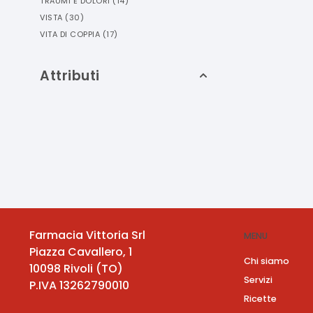
TRAUMI E DOLORI
(
14
)
VISTA
(
30
)
VITA DI COPPIA
(
17
)
Attributi
Farmacia Vittoria Srl
MENU
Piazza Cavallero, 1
Chi siamo
10098
Rivoli
(
TO
)
Servizi
P.IVA
13262790010
Ricette