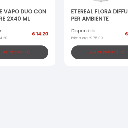
E VAPO DUO CON
ETEREAL FLORA DIFF
RE 2X40 ML
PER AMBIENTE
e
Disponibile
€
14.20
14.20
Prima era:
€
75.00
I AL PRODOTTO
VAI AL PRODOTTO