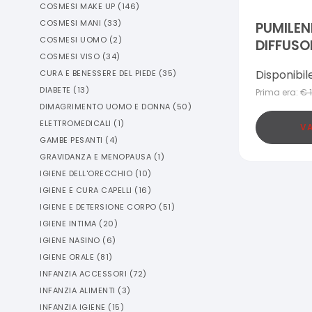
COSMESI MAKE UP
(
146
)
COSMESI MANI
(
33
)
PUMILEN
COSMESI UOMO
(
2
)
DIFFUSO
COSMESI VISO
(
34
)
Disponibil
CURA E BENESSERE DEL PIEDE
(
35
)
DIABETE
(
13
)
Prima era:
€
DIMAGRIMENTO UOMO E DONNA
(
50
)
ELETTROMEDICALI
(
1
)
VA
GAMBE PESANTI
(
4
)
GRAVIDANZA E MENOPAUSA
(
1
)
IGIENE DELL'ORECCHIO
(
10
)
IGIENE E CURA CAPELLI
(
16
)
IGIENE E DETERSIONE CORPO
(
51
)
IGIENE INTIMA
(
20
)
IGIENE NASINO
(
6
)
IGIENE ORALE
(
81
)
INFANZIA ACCESSORI
(
72
)
INFANZIA ALIMENTI
(
3
)
INFANZIA IGIENE
(
15
)