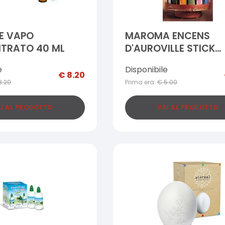
E VAPO
MAROMA ENCENS
TRATO 40 ML
D'AUROVILLE STICK
VETIVER
e
Disponibile
€
8.20
8.20
Prima era:
€
5.00
I AL PRODOTTO
VAI AL PRODOTTO