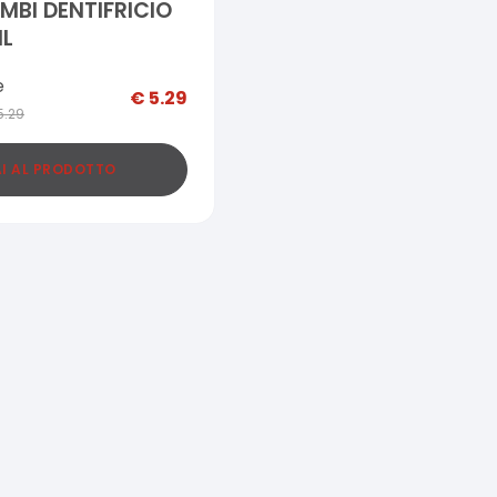
IMBI DENTIFRICIO
ML
e
€
5.29
5.29
I AL PRODOTTO