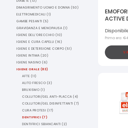
DIABETE
(
13
)
DIMAGRIMENTO UOMO E DONNA
(
50
)
EMOFOR
ELETTROMEDICALI
(
1
)
ACTIVE 
GAMBE PESANTI
(
5
)
75 ML
GRAVIDANZA E MENOPAUSA
(
1
)
Disponibil
IGIENE DELL'ORECCHIO
(
10
)
Prima era:
€
IGIENE E CURA CAPELLI
(
16
)
IGIENE E DETERSIONE CORPO
(
51
)
VA
IGIENE INTIMA
(
20
)
IGIENE NASINO
(
6
)
IGIENE ORALE
(
83
)
AFTE
(
11
)
ALITO FRESCO
(
3
)
BRUXISMO
(
1
)
COLLUTORI/GEL ANTI-PLACCA
(
4
)
COLLUTORI/GEL DISINFETTANTI
(
7
)
CURA PROTESI
(
17
)
DENTIFRICI
(
7
)
DENTIFRICI SBIANCANTI
(
2
)