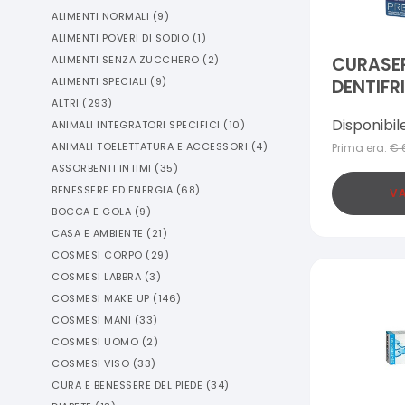
ALIMENTI NORMALI
(
9
)
ALIMENTI POVERI DI SODIO
(
1
)
ALIMENTI SENZA ZUCCHERO
(
2
)
CURASE
ALIMENTI SPECIALI
(
9
)
DENTIFR
ALTRI
(
293
)
Disponibil
ANIMALI INTEGRATORI SPECIFICI
(
10
)
ANIMALI TOELETTATURA E ACCESSORI
(
4
)
Prima era:
€
ASSORBENTI INTIMI
(
35
)
BENESSERE ED ENERGIA
(
68
)
VA
BOCCA E GOLA
(
9
)
CASA E AMBIENTE
(
21
)
COSMESI CORPO
(
29
)
COSMESI LABBRA
(
3
)
COSMESI MAKE UP
(
146
)
COSMESI MANI
(
33
)
COSMESI UOMO
(
2
)
COSMESI VISO
(
33
)
CURA E BENESSERE DEL PIEDE
(
34
)