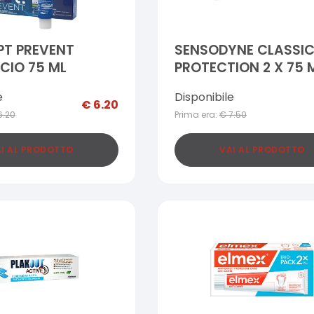
PT PREVENT
SENSODYNE CLASSI
ICIO 75 ML
PROTECTION 2 X 75 
e
Disponibile
€
6.20
6.20
Prima era:
€
7.50
I AL PRODOTTO
VAI AL PRODOTTO