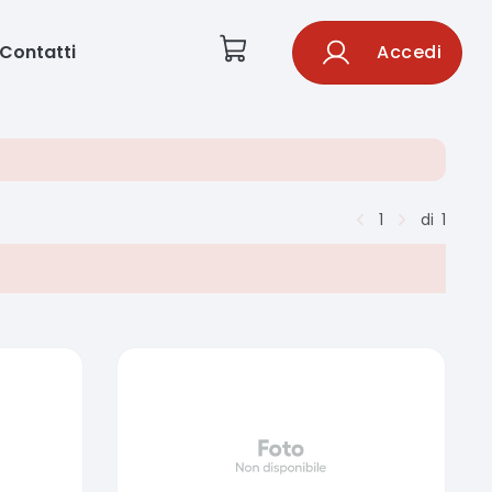
Contatti
Accedi
1
di
1