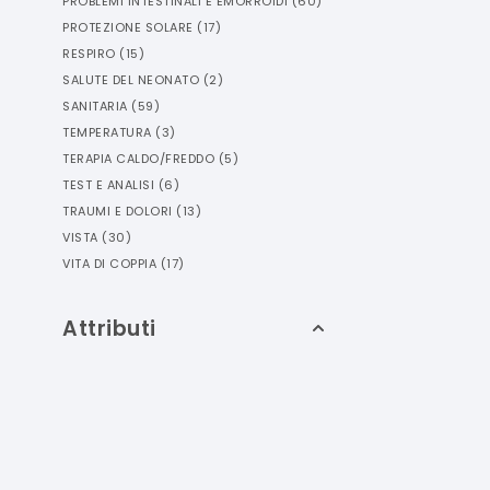
PROBLEMI INTESTINALI E EMORROIDI
(
60
)
PROTEZIONE SOLARE
(
17
)
RESPIRO
(
15
)
SALUTE DEL NEONATO
(
2
)
SANITARIA
(
59
)
TEMPERATURA
(
3
)
TERAPIA CALDO/FREDDO
(
5
)
TEST E ANALISI
(
6
)
TRAUMI E DOLORI
(
13
)
VISTA
(
30
)
VITA DI COPPIA
(
17
)
Attributi