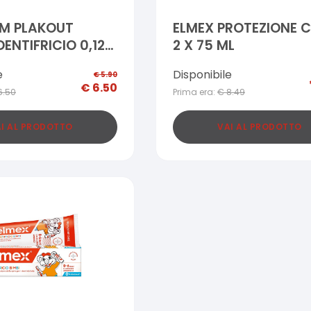
M PLAKOUT
ELMEX PROTEZIONE C
DENTIFRICIO 0,12%
2 X 75 ML
e
Disponibile
€
5.90
€
6.50
6.50
Prima era:
€
8.49
I AL PRODOTTO
VAI AL PRODOTTO