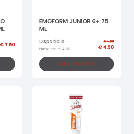
CO
EMOFORM JUNIOR 6+ 75
ML
ML
Disponibile
€
4.00
€
7.50
€
4.50
Prima era:
€
4.50
VAI AL PRODOTTO