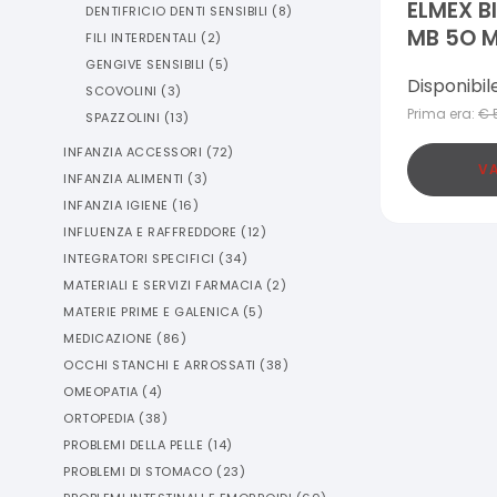
ELMEX B
DENTIFRICIO DENTI SENSIBILI
(
8
)
MB 5O 
FILI INTERDENTALI
(
2
)
GENGIVE SENSIBILI
(
5
)
Disponibil
SCOVOLINI
(
3
)
Prima era:
€
SPAZZOLINI
(
13
)
INFANZIA ACCESSORI
(
72
)
VA
INFANZIA ALIMENTI
(
3
)
INFANZIA IGIENE
(
16
)
INFLUENZA E RAFFREDDORE
(
12
)
INTEGRATORI SPECIFICI
(
34
)
MATERIALI E SERVIZI FARMACIA
(
2
)
MATERIE PRIME E GALENICA
(
5
)
MEDICAZIONE
(
86
)
OCCHI STANCHI E ARROSSATI
(
38
)
OMEOPATIA
(
4
)
ORTOPEDIA
(
38
)
PROBLEMI DELLA PELLE
(
14
)
PROBLEMI DI STOMACO
(
23
)