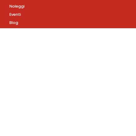
Noleggi
Eventi
Blog
AZIENDA
Contatti
Accedi
Registrati
Privacy Policy
Condizioni d'uso
INFORMAZIONI
Condizioni di vendita
Assistenza Clienti
+39
3891746726