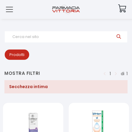
Cerca nel sito
Prodotti
MOSTRA FILTRI
1
di
1
Secchezza intima