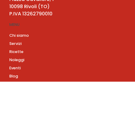
10098
Rivoli
(
TO
)
P.IVA
13262790010
MENU
Chi siamo
Servizi
Ricette
Noleggi
Eventi
Blog
AZIENDA
Contatti
Accedi
Registrati
Privacy Policy
Condizioni d'uso