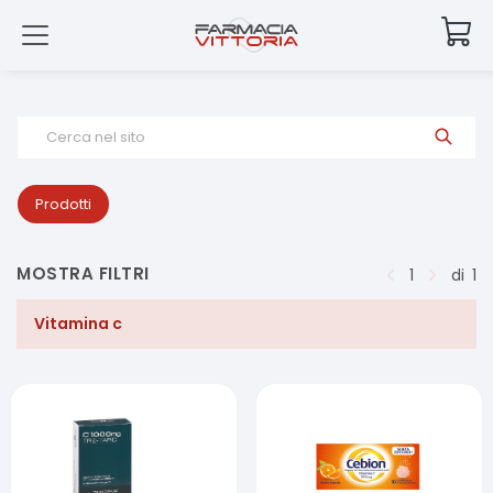
Cerca nel sito
Prodotti
MOSTRA FILTRI
1
di
1
Vitamina c