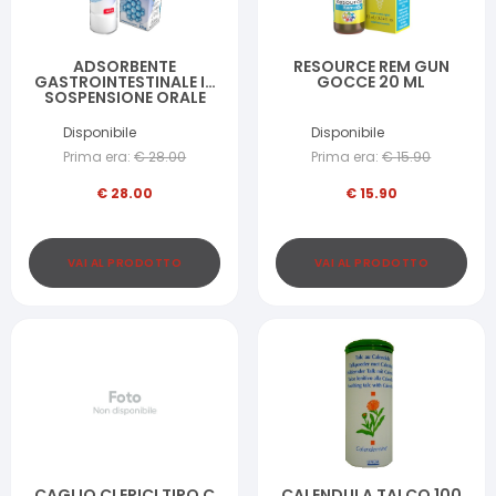
ADSORBENTE
RESOURCE REM GUN
GASTROINTESTINALE IN
GOCCE 20 ML
SOSPENSIONE ORALE
ENTEROSGEL 225 G
Disponibile
Disponibile
Prima era:
€
28.00
Prima era:
€
15.90
€
28.00
€
15.90
VAI AL PRODOTTO
VAI AL PRODOTTO
CAGLIO CLERICI TIPO C
CALENDULA TALCO 100