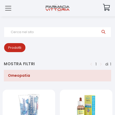
Cerca nel sito
Prodotti
MOSTRA FILTRI
1
di
1
Omeopatia