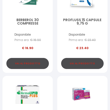
BERBEROL 30
PROFLUSS 15 CAPSULE
COMPRESSE
9,75 G
Disponibile
Disponibile
Prima era:
€
16.90
Prima era:
€
23.40
€
16.90
€
23.40
VAI AL PRODOTTO
VAI AL PRODOTTO