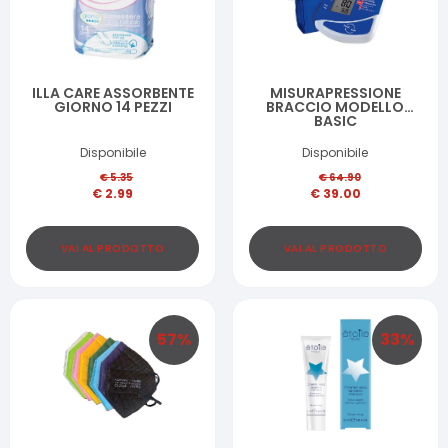
ILLA CARE ASSORBENTE
MISURAPRESSIONE
GIORNO 14 PEZZI
BRACCIO MODELLO
BASIC
Disponibile
Disponibile
€
5.35
€
64.90
€
2.99
€
39.00
VAI AL PRODOTTO
VAI AL PRODOTTO
57
%
33
%