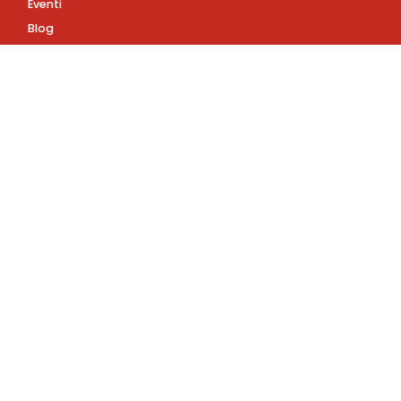
Eventi
Blog
AZIENDA
Contatti
Accedi
Registrati
Privacy Policy
Condizioni d'uso
INFORMAZIONI
Condizioni di vendita
Assistenza Clienti
+39
3891746726