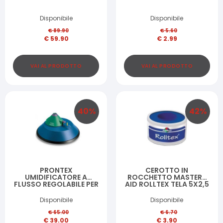
Disponibile
Disponibile
€
89.90
€
5.60
€
59.90
€
2.99
VAI AL PRODOTTO
VAI AL PRODOTTO
40
%
42
%
PRONTEX
CEROTTO IN
UMIDIFICATORE A
ROCCHETTO MASTER-
FLUSSO REGOLABILE PER
AID ROLLTEX TELA 5X2,5
AMBIANTI HUMIFAST
Disponibile
Disponibile
€
65.00
€
6.70
€
39.00
€
3.90