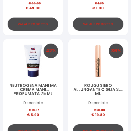
€
95.00
€
1.75
€
49.00
€
1.00
VAI AL PRODOTTO
VAI AL PRODOTTO
42
%
36
%
NEUTROGENA MANI MA
ROUGJ SIERO
CREMA MANI
ALLUNGANTE CIGLIA 3,5
PROFUMATA 75 ML
ML
Disponibile
Disponibile
€
10.17
€
31.00
€
5.90
€
19.80
VAI AL PRODOTTO
VAI AL PRODOTTO