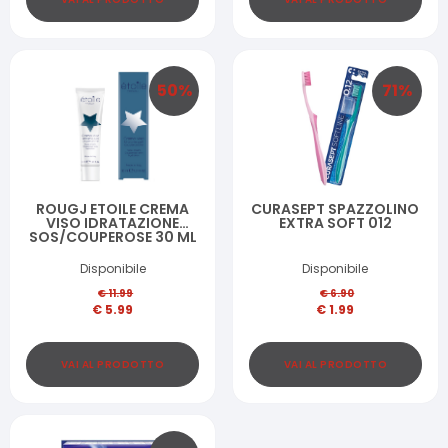
50
%
71
%
ROUGJ ETOILE CREMA
CURASEPT SPAZZOLINO
VISO IDRATAZIONE
EXTRA SOFT 012
SOS/COUPEROSE 30 ML
Disponibile
Disponibile
€
11.99
€
6.90
€
5.99
€
1.99
VAI AL PRODOTTO
VAI AL PRODOTTO