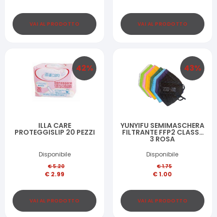
VAI AL PRODOTTO
VAI AL PRODOTTO
42
%
43
%
ILLA CARE
YUNYIFU SEMIMASCHERA
PROTEGGISLIP 20 PEZZI
FILTRANTE FFP2 CLASSE
3 ROSA
Disponibile
Disponibile
€
5.20
€
1.75
€
2.99
€
1.00
VAI AL PRODOTTO
VAI AL PRODOTTO