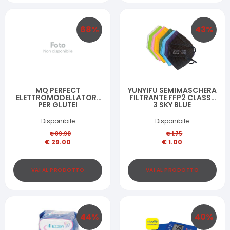
68
%
43
%
MQ PERFECT
YUNYIFU SEMIMASCHERA
ELETTROMODELLATORE
FILTRANTE FFP2 CLASSE
PER GLUTEI
3 SKY BLUE
Disponibile
Disponibile
€
89.90
€
1.75
€
29.00
€
1.00
VAI AL PRODOTTO
VAI AL PRODOTTO
44
%
40
%