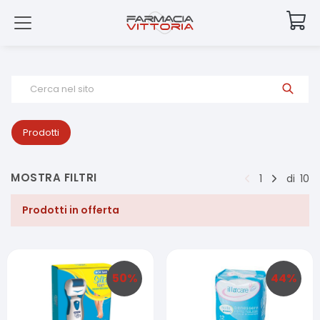
Cerca nel sito
Prodotti
MOSTRA FILTRI
1
di
10
Prodotti in offerta
50
%
44
%