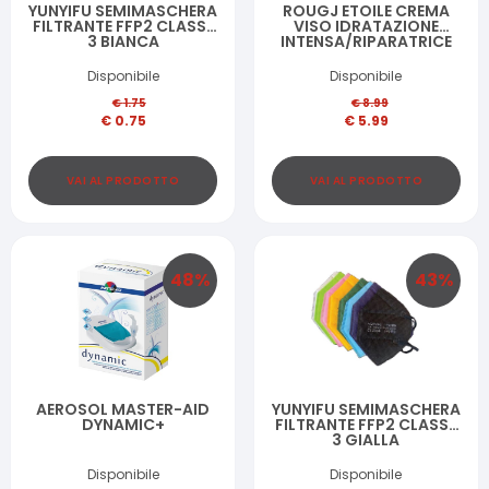
YUNYIFU SEMIMASCHERA
ROUGJ ETOILE CREMA
FILTRANTE FFP2 CLASSE
VISO IDRATAZIONE
3 BIANCA
INTENSA/RIPARATRICE
30 ML
Disponibile
Disponibile
€
1.75
€
8.99
€
0.75
€
5.99
VAI AL PRODOTTO
VAI AL PRODOTTO
48
%
43
%
AEROSOL MASTER-AID
YUNYIFU SEMIMASCHERA
DYNAMIC+
FILTRANTE FFP2 CLASSE
3 GIALLA
Disponibile
Disponibile