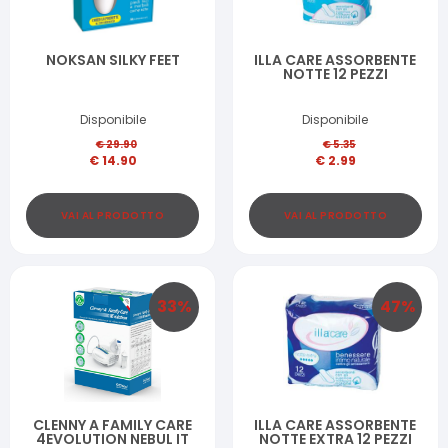
NOKSAN SILKY FEET
ILLA CARE ASSORBENTE
NOTTE 12 PEZZI
Disponibile
Disponibile
€
29.90
€
5.35
€
14.90
€
2.99
VAI AL PRODOTTO
VAI AL PRODOTTO
33
%
47
%
CLENNY A FAMILY CARE
ILLA CARE ASSORBENTE
4EVOLUTION NEBUL IT
NOTTE EXTRA 12 PEZZI