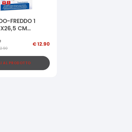
DO-FREDDO 1
1X26,5 CM
e
€
12.90
12.90
I AL PRODOTTO