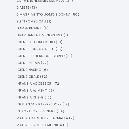
CURA E BENESSERE DEL PIEDE
(
34
)
DIABETE
(
13
)
DIMAGRIMENTO UOMO E DONNA
(
50
)
ELETTROMEDICALI
(
1
)
GAMBE PESANTI
(
5
)
GRAVIDANZA E MENOPAUSA
(
1
)
IGIENE DELL'ORECCHIO
(
10
)
IGIENE E CURA CAPELLI
(
16
)
IGIENE E DETERSIONE CORPO
(
51
)
IGIENE INTIMA
(
22
)
IGIENE NASINO
(
6
)
IGIENE ORALE
(
82
)
INFANZIA ACCESSORI
(
72
)
INFANZIA ALIMENTI
(
3
)
INFANZIA IGIENE
(
15
)
INFLUENZA E RAFFREDDORE
(
12
)
INTEGRATORI SPECIFICI
(
34
)
MATERIALI E SERVIZI FARMACIA
(
2
)
MATERIE PRIME E GALENICA
(
5
)