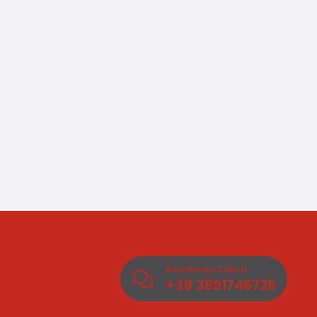
Assistenza Clienti
+39
3891746726