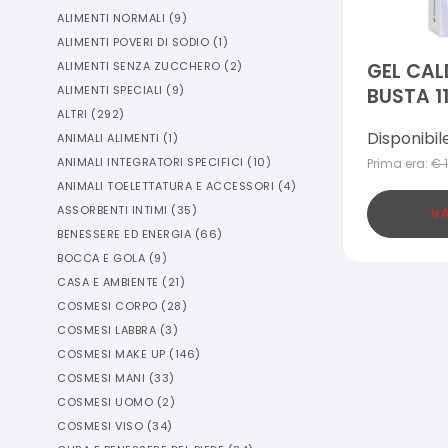
ALIMENTI NORMALI
(
9
)
ALIMENTI POVERI DI SODIO
(
1
)
ALIMENTI SENZA ZUCCHERO
(
2
)
GEL CAL
ALIMENTI SPECIALI
(
9
)
BUSTA 1
ALTRI
(
292
)
PROFAR
Disponibil
ANIMALI ALIMENTI
(
1
)
ANIMALI INTEGRATORI SPECIFICI
(
10
)
Prima era:
€
ANIMALI TOELETTATURA E ACCESSORI
(
4
)
ASSORBENTI INTIMI
(
35
)
VA
BENESSERE ED ENERGIA
(
66
)
BOCCA E GOLA
(
9
)
CASA E AMBIENTE
(
21
)
COSMESI CORPO
(
28
)
COSMESI LABBRA
(
3
)
COSMESI MAKE UP
(
146
)
COSMESI MANI
(
33
)
COSMESI UOMO
(
2
)
COSMESI VISO
(
34
)