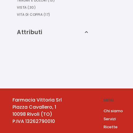
TRAUMI E DOLORI
(
13
)
VISTA
(
30
)
VITA DI COPPIA
(
17
)
Attributi
Farmacia Vittoria Srl
MENU
Piazza Cavallero, 1
Chi siamo
10098
Rivoli
(
TO
)
Servizi
P.IVA
13262790010
Ricette