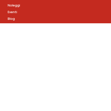
Noleggi
Eventi
Blog
AZIENDA
Contatti
Accedi
Registrati
Privacy Policy
Condizioni d'uso
INFORMAZIONI
Condizioni di vendita
Assistenza Clienti
+39
3891746726